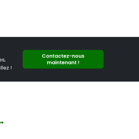
Contactez-nous
es,
maintenant !
lez !
.